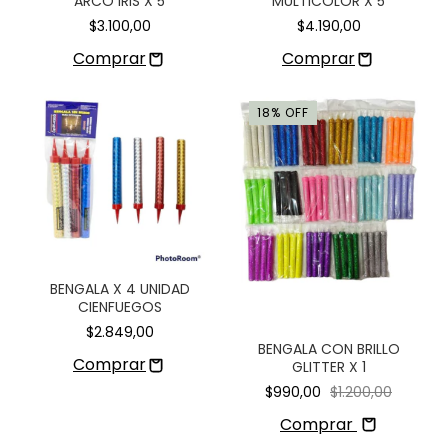
ARCO IRIS X 5
MULTICOLOR X 5
$3.100,00
$4.190,00
18
%
OFF
BENGALA X 4 UNIDAD
CIENFUEGOS
$2.849,00
BENGALA CON BRILLO
GLITTER X 1
$990,00
$1.200,00
Comprar