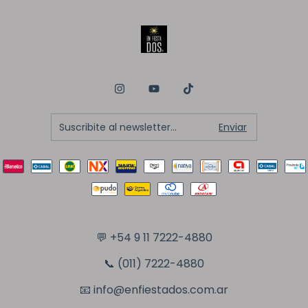
💬
+54 9 11 7222-4880
📞 (011) 7222-4880
📧
info@enfiestados.com.ar